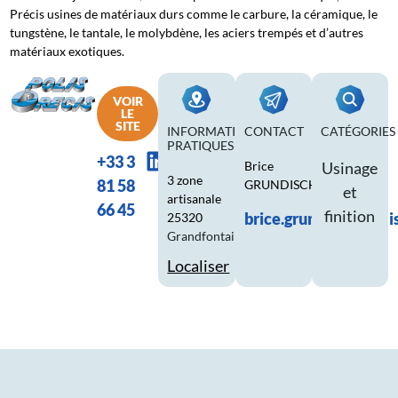
Précis usines de matériaux durs comme le carbure, la céramique, le
tungstène, le tantale, le molybdène, les aciers trempés et d’autres
matériaux exotiques.
VOIR
LE
SITE
INFORMATIONS
CONTACT
CATÉGORIES
PRATIQUES
+33 3
Brice
Usinage
3 zone
81 58
GRUNDISCH
et
artisanale
66 45
finition
brice.grundisch@poli
25320
Grandfontaine
Localiser