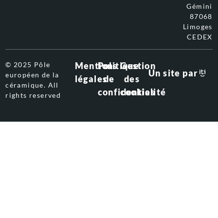
Gémini
87068
Limoges
CEDEX
© 2025 Pôle
Mentions
Politique
Gestion
Un site par
européen de la
légales
de
des
céramique. All
confidentialité
cookies
rights reserved