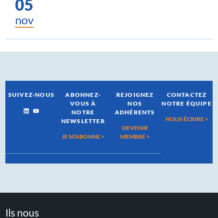
05
nov
SUIVEZ-NOUS
ABONNEZ-
REJOIGNEZ
CONTACTEZ
VOUS À
NOS
NOTRE ÉQUIPE
NOTRE
ADHÉRENTS
NOUS ÉCRIRE >
NEWSLETTER
DEVENIR
JE M’ABONNE >
MEMBRE >
Ils nous