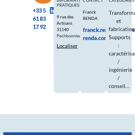
INFORMATIONS
CONTACT
CATÉGORIES
PRATIQUES
+33 5
Franck
Transform
9 rue des
61 83
RENDA
et
Artisans
17 92
fabrication
franck.renda@eurote
31140
Pechbonnieu
Supports
renda.com
:
Localiser
caractérisa
/
ingénierie
/
conseil…