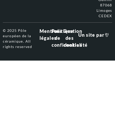
87068
Limoges
CEDEX
© 2025 Pôle
Mentions
Politique
Gestion
Un site par
européen de la
légales
de
des
céramique. All
confidentialité
cookies
rights reserved