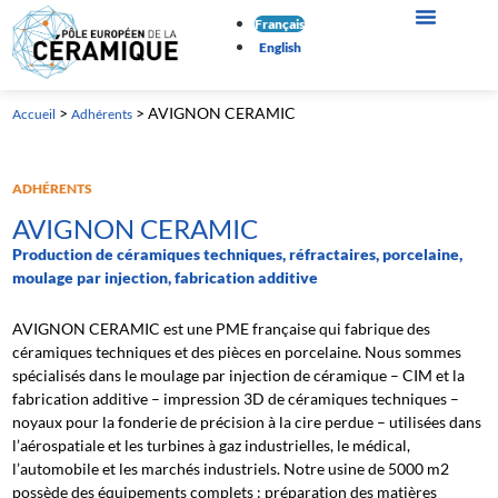
Français
English
>
>
AVIGNON CERAMIC
Accueil
Adhérents
ADHÉRENTS
AVIGNON CERAMIC
Production de céramiques techniques, réfractaires, porcelaine,
moulage par injection, fabrication additive
AVIGNON CERAMIC est une PME française qui fabrique des
céramiques techniques et des pièces en porcelaine. Nous sommes
spécialisés dans le moulage par injection de céramique – CIM et la
fabrication additive – impression 3D de céramiques techniques –
noyaux pour la fonderie de précision à la cire perdue – utilisées dans
l’aérospatiale et les turbines à gaz industrielles, le médical,
l’automobile et les marchés industriels. Notre usine de 5000 m2
possède des équipements complets : préparation des matières