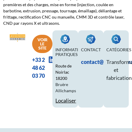
premières et des charges, mise en forme (injection, coulée en
barbotine, extrusion, pressage, tournage, émaillage), déliantage et
frittage, rectification CNC ou manuelle, CMM 3D et contrôle laser,
CND par rayons X et ultrasons.
VOIR
LE
SITE
INFORMATIONS
CONTACT
CATÉGORIES
PRATIQUES
+33 2
contact@avignoncer
Transform
Route de
48 62
et
Noirlac
03 70
fabrication
18200
Bruère
Allichamps
Localiser