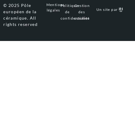
Mentions
© 2025 Pôle
Politique
Gestion
Un site par
légales
européen de la
de
des
céramique. All
confidentialité
cookies
rights reserved