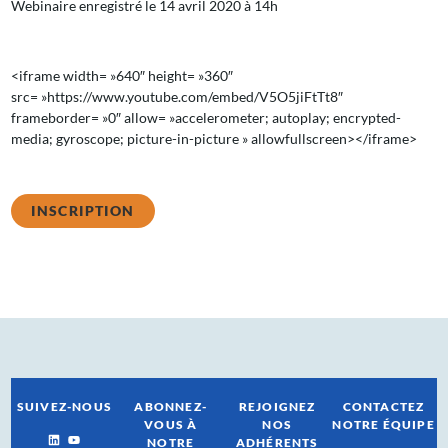
Webinaire enregistré le 14 avril 2020 à 14h
<iframe width= »640″ height= »360″
src= »https://www.youtube.com/embed/V5O5jiFtTt8″
frameborder= »0″ allow= »accelerometer; autoplay; encrypted-
media; gyroscope; picture-in-picture » allowfullscreen></iframe>
INSCRIPTION
SUIVEZ-NOUS
ABONNEZ-
REJOIGNEZ
CONTACTEZ
VOUS À
NOS
NOTRE ÉQUIPE
NOTRE
ADHÉRENTS