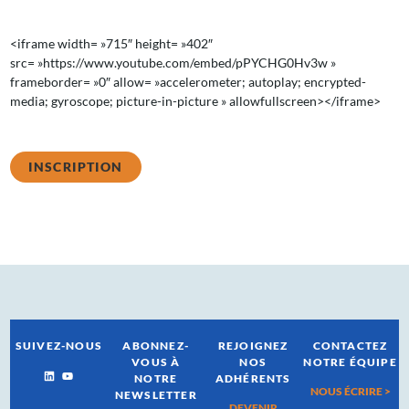
<iframe width= »715″ height= »402″
src= »https://www.youtube.com/embed/pPYCHG0Hv3w »
frameborder= »0″ allow= »accelerometer; autoplay; encrypted-
media; gyroscope; picture-in-picture » allowfullscreen></iframe>
INSCRIPTION
SUIVEZ-NOUS
ABONNEZ-
REJOIGNEZ
CONTACTEZ
VOUS À
NOS
NOTRE ÉQUIPE
NOTRE
ADHÉRENTS
NOUS ÉCRIRE >
NEWSLETTER
DEVENIR