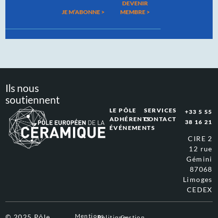
DEVENIR
JE M’ABONNE >
MEMBRE >
Ils nous
soutiennent
LE PÔLE
SERVICES
+33 5 55
ADHÉRENTS
CONTACT
38 16 21
ÉVÉNEMENTS
CIRE 2
12 rue
Gémini
87068
Limoges
CEDEX
Mentions
© 2025 Pôle
Politique
Gestion