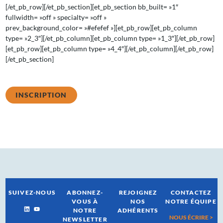
[/et_pb_row][/et_pb_section][et_pb_section bb_built= »1″
fullwidth= »off » specialty= »off »
prev_background_color= »#efefef »][et_pb_row][et_pb_column
type= »2_3″][/et_pb_column][et_pb_column type= »1_3″][/et_pb_row]
[et_pb_row][et_pb_column type= »4_4″][/et_pb_column][/et_pb_row]
[/et_pb_section]
INSCRIPTION
SUIVEZ-NOUS
ABONNEZ-
REJOIGNEZ
CONTACTEZ
VOUS À
NOS
NOTRE ÉQUIPE
NOTRE
ADHÉRENTS
NOUS ÉCRIRE >
NEWSLETTER