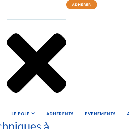
ADHÉRER
chniques à Tarbes
telier
LE PÔLE
ADHÉRENTS
ÉVÉNEMENTS
chniques à