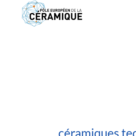
Accueil
>
Évènements
>
Retour sur… l’Atelier céramiques te
JOURNÉE
Retour sur… l’A
céramiques te