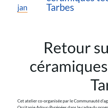
Tarbes
jan
Retour su
céramiques
Ta
Cet atelier co-organisée par le Communauté d’
Occitanie Adour-Pyrénées dans le cadre du progra