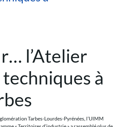
r… l’Atelier
 techniques à
rbes
agglomération Tarbes-Lourdes-Pyrénées, l’UIMM
mme « Territoires d’industrie » a rassemblé plus de