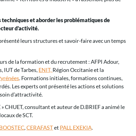
 techniques et aborder les problématiques de
teur d’activité.
 présenté leurs structures et savoir-faire avec un temps
eurs de la formation et du recrutement : AFPI Adour,
, IUT de Tarbes,
ENIT,
Région Occitanie et la
Pyrénées
. Formations initiales, formations continues,
és. Les experts ont présenté les actions et solutions
soin d’attractivité.
E » CHUET, consultant et auteur de D.BRIEF a animé le
 locaux de SCT.
BOOSTEC
,
CERAFAST
et
PALL EXEKIA
.