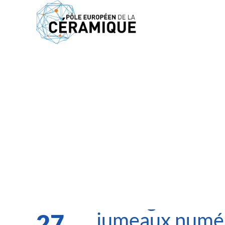
Accueil
>
Évènements
>
Intelligence artificielle, jumeaux nu
JOURNÉE
Intelligence art
jumeaux numér
27