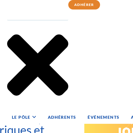
ADHÉRER
mériques et simulation
ificielle,
LE PÔLE
ADHÉRENTS
ÉVÉNEMENTS
iques et