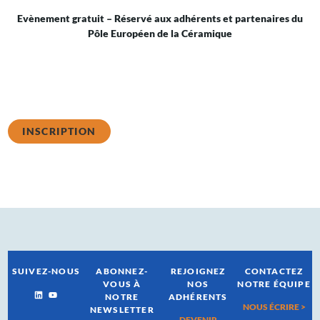
Evènement gratuit – Réservé aux adhérents et partenaires du
Pôle Européen de la Céramique
Questions sur l’inscription ?
contact@cerameurop.com
INSCRIPTION
SUIVEZ-NOUS
ABONNEZ-
REJOIGNEZ
CONTACTEZ
VOUS À
NOS
NOTRE ÉQUIPE
NOTRE
ADHÉRENTS
NOUS ÉCRIRE >
NEWSLETTER
DEVENIR