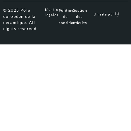
Mentions
© 2025 Pôle
Politique
Gestion
Un site par
légales
européen de la
de
des
céramique. All
confidentialité
cookies
rights reserved